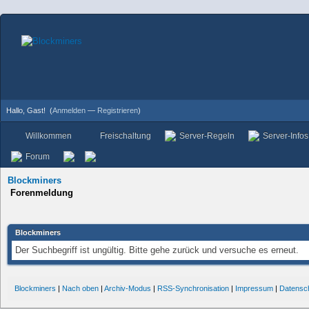
Hallo, Gast!
(
Anmelden
—
Registrieren
)
Willkommen
Freischaltung
Server-Regeln
Server-Infos
Forum
Blockminers
Forenmeldung
Blockminers
Der Suchbegriff ist ungültig. Bitte gehe zurück und versuche es erneut.
Blockminers
|
Nach oben
|
Archiv-Modus
|
RSS-Synchronisation
|
Impressum
|
Datensc