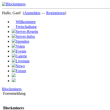
Hallo, Gast!
(
Anmelden
—
Registrieren
)
Willkommen
Freischaltung
Server-Regeln
Server-Infos
Spenden
Voten
Events
Galerie
Livemap
News
Forum
Blockminers
Forenmeldung
Blockminers