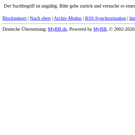
Der Suchbegriff ist ungültig. Bitte gehe zurück und versuche es erneu
Blockminers
|
Nach oben
|
Archiv-Modus
|
RSS-Synchronisation
|
Im
Deutsche Übersetzung:
MyBB.de
, Powered by
MyBB
, © 2002-202