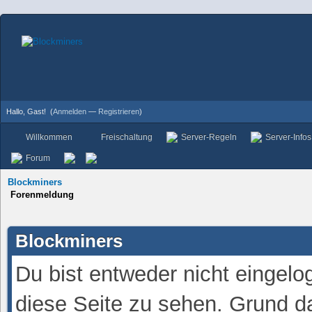
Hallo, Gast!
(
Anmelden
—
Registrieren
)
Willkommen
Freischaltung
Server-Regeln
Server-Infos
Forum
Blockminers
Forenmeldung
Blockminers
Du bist entweder nicht eingelog
diese Seite zu sehen. Grund da