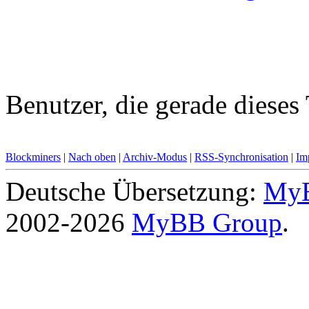
Benutzer, die gerade diese
Blockminers
|
Nach oben
|
Archiv-Modus
|
RSS-Synchronisation
|
Im
Deutsche Übersetzung:
MyB
2002-2026
MyBB Group
.