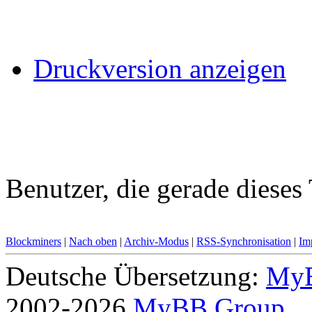
Druckversion anzeigen
Benutzer, die gerade diese
Blockminers
|
Nach oben
|
Archiv-Modus
|
RSS-Synchronisation
|
Im
Deutsche Übersetzung:
MyB
2002-2026
MyBB Group
.