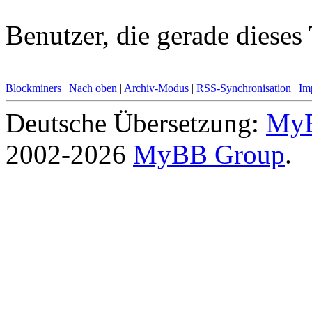
Benutzer, die gerade diese
Blockminers
|
Nach oben
|
Archiv-Modus
|
RSS-Synchronisation
|
Im
Deutsche Übersetzung:
MyB
2002-2026
MyBB Group
.