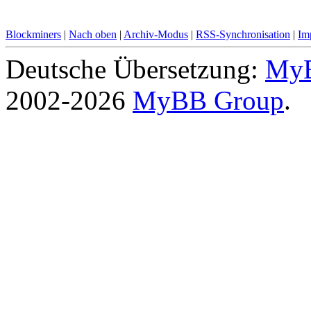
Blockminers
|
Nach oben
|
Archiv-Modus
|
RSS-Synchronisation
|
Im
Deutsche Übersetzung:
MyB
2002-2026
MyBB Group
.