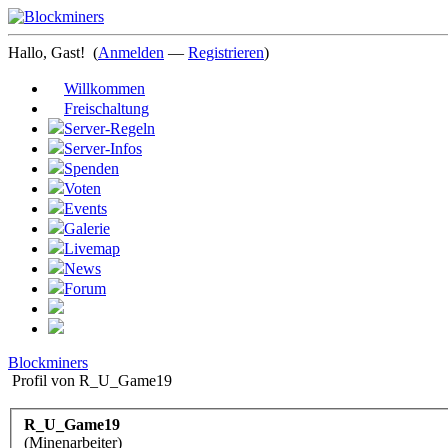
Hallo, Gast!
(
Anmelden
—
Registrieren
)
Willkommen
Freischaltung
Server-Regeln
Server-Infos
Spenden
Voten
Events
Galerie
Livemap
News
Forum
Blockminers
Profil von R_U_Game19
R_U_Game19
(Minenarbeiter)