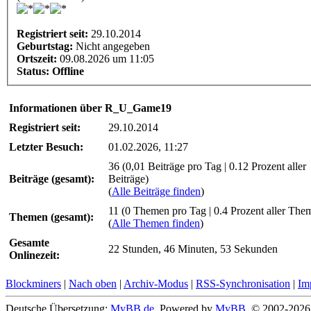
Registriert seit:
29.10.2014
Geburtstag:
Nicht angegeben
Ortszeit:
09.08.2026 um 11:05
Status:
Offline
Informationen über R_U_Game19
Registriert seit:
29.10.2014
Letzter Besuch:
01.02.2026, 11:27
36 (0,01 Beiträge pro Tag | 0.12 Prozent aller
Beiträge (gesamt):
Beiträge)
(
Alle Beiträge finden
)
11 (0 Themen pro Tag | 0.4 Prozent aller The
Themen (gesamt):
(
Alle Themen finden
)
Gesamte
22 Stunden, 46 Minuten, 53 Sekunden
Onlinezeit:
Blockminers
|
Nach oben
|
Archiv-Modus
|
RSS-Synchronisation
|
Im
Deutsche Übersetzung:
MyBB.de
, Powered by
MyBB
, © 2002-202