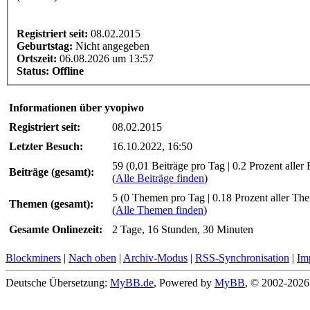
Registriert seit:
08.02.2015
Geburtstag:
Nicht angegeben
Ortszeit:
06.08.2026 um 13:57
Status:
Offline
Informationen über yvopiwo
Registriert seit:
08.02.2015
Letzter Besuch:
16.10.2022, 16:50
59 (0,01 Beiträge pro Tag | 0.2 Prozent aller 
Beiträge (gesamt):
(
Alle Beiträge finden
)
5 (0 Themen pro Tag | 0.18 Prozent aller Th
Themen (gesamt):
(
Alle Themen finden
)
Gesamte Onlinezeit:
2 Tage, 16 Stunden, 30 Minuten
Blockminers
|
Nach oben
|
Archiv-Modus
|
RSS-Synchronisation
|
Im
Deutsche Übersetzung:
MyBB.de
, Powered by
MyBB
, © 2002-202