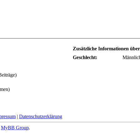
Zusätzliche Informationen übe
Geschlecht:
Männlic
Beiträge)
emen)
pressum
|
Datenschutzerklärung
6
MyBB Group
.