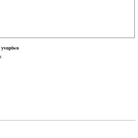
r yvopiwo
h