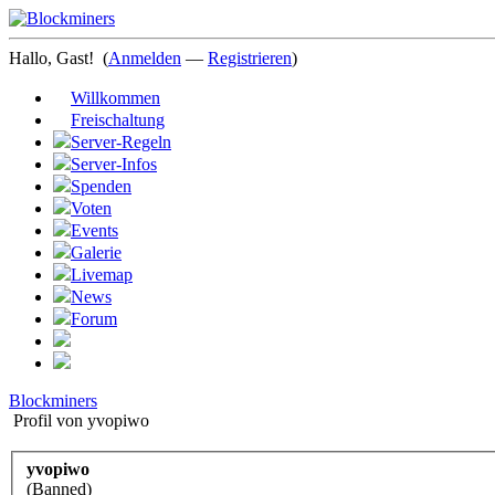
Hallo, Gast!
(
Anmelden
—
Registrieren
)
Willkommen
Freischaltung
Server-Regeln
Server-Infos
Spenden
Voten
Events
Galerie
Livemap
News
Forum
Blockminers
Profil von yvopiwo
yvopiwo
(Banned)