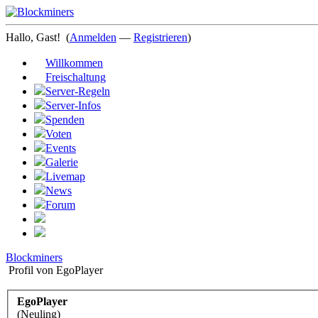
Hallo, Gast!
(
Anmelden
—
Registrieren
)
Willkommen
Freischaltung
Server-Regeln
Server-Infos
Spenden
Voten
Events
Galerie
Livemap
News
Forum
Blockminers
Profil von EgoPlayer
EgoPlayer
(Neuling)