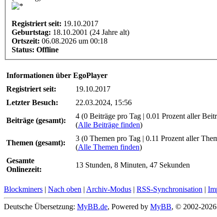
Registriert seit:
19.10.2017
Geburtstag:
18.10.2001 (24 Jahre alt)
Ortszeit:
06.08.2026 um 00:18
Status:
Offline
Informationen über EgoPlayer
Registriert seit:
19.10.2017
Letzter Besuch:
22.03.2024, 15:56
4 (0 Beiträge pro Tag | 0.01 Prozent aller Beit
Beiträge (gesamt):
(
Alle Beiträge finden
)
3 (0 Themen pro Tag | 0.11 Prozent aller The
Themen (gesamt):
(
Alle Themen finden
)
Gesamte
13 Stunden, 8 Minuten, 47 Sekunden
Onlinezeit:
Blockminers
|
Nach oben
|
Archiv-Modus
|
RSS-Synchronisation
|
Im
Deutsche Übersetzung:
MyBB.de
, Powered by
MyBB
, © 2002-202