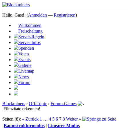
Hallo, Gast!
(
Anmelden
—
Registrieren
)
Willkommen
Freischaltung
Server-Regeln
Server-Infos
Spenden
Voten
Events
Galerie
Livemap
News
Forum
Blockminers
›
Off-Topic
›
Forum-Games
Filmzitate erkennen!
Seiten (8):
« Zurück
1
…
4
5
6
7
8
Weiter »
Baumstrukturmodus
|
Linearer Modus