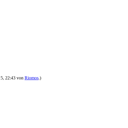
015, 22:43 von
Riomos
.)