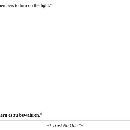
embers to turn on the light."
ern es zu bewahren.”
~* Trust No One *~