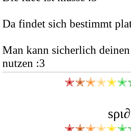
Da findet sich bestimmt pla
Man kann sicherlich deinen 
nutzen :3
✭
✭
✭
✭
✭
✭
ѕρι
✭
✭
✭
✭
✭
✭