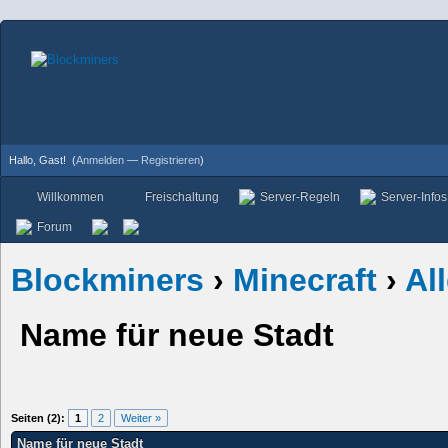
Hallo, Gast!
(
Anmelden
—
Registrieren
)
Willkommen
Freischaltung
Server-Regeln
Server-Infos
Forum
Blockminers
›
Minecraft
›
Al
Name für neue Stadt
Seiten (2):
1
2
Weiter »
Name für neue Stadt