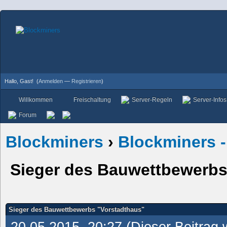
Hallo, Gast!
(
Anmelden
—
Registrieren
)
Willkommen
Freischaltung
Server-Regeln
Server-Infos
Forum
Blockminers
›
Blockminers -
Sieger des Bauwettbewerbs
Sieger des Bauwettbewerbs "Vorstadthaus"