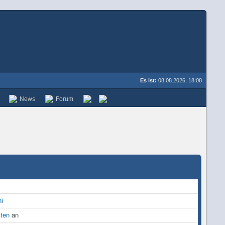
Es ist:
08.08.2026, 18:08
News
Forum
i
iten
an