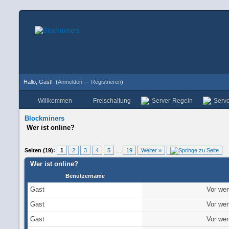
Hallo, Gast!
(
Anmelden
—
Registrieren
)
Willkommen
Freischaltung
Server-Regeln
Serve
Blockminers
Wer ist online?
Seiten (19):
1
2
3
4
5
…
19
Weiter »
Wer ist online?
Benutzername
Gast
Vor wen
Gast
Vor wen
Gast
Vor wen