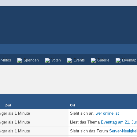
r-Infos
Spenden
Voten
Events
Galerie
Livemap
Zeit
Ort
iger als 1 Minute
Sieht sich an,
wer online ist
iger als 1 Minute
Liest das Thema
Eventtag am 21. Jun
iger als 1 Minute
Sieht sich das Forum
Server-Neuigke