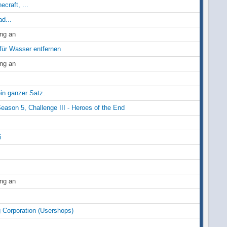
ecraft, ...
d...
ung an
t für Wasser entfernen
ung an
in ganzer Satz.
Season 5, Challenge III - Heroes of the End
i
ung an
 Corporation (Usershops)