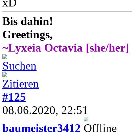
xD
Bis dahin!
Greetings,
~Lyxeia Octavia [she/her]
#125
08.06.2020, 22:51
baumeister3412