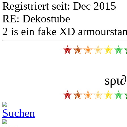
Registriert seit: Dec 2015
RE: Dekostube
2 is ein fake XD armourstan
✭
✭
✭
✭
✭
✭
ѕρι
✭
✭
✭
✭
✭
✭