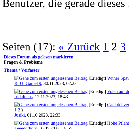
Benutzer, die gerade diese
Seiten (17):
« Zurück
1
2
3
Dieses Forum als gelesen markieren
Fragen & Probleme
Thema
/
Verfasser
[Erledigt]
Wither Spa
R_U_Game19
,
30.11.2023, 02:23
[Erledigt]
Voten auf de
fridafuchs
,
12.11.2023, 18:43
[Erledigt]
Cant deliver
1
2
)
Jusiki
,
01.10.2023, 22:33
[Erledigt]
Hohe Pflan
Teeedddyyy
,
16.05.2023, 18:55