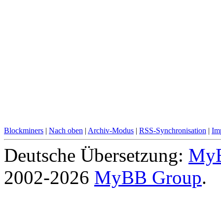
Blockminers
|
Nach oben
|
Archiv-Modus
|
RSS-Synchronisation
|
Im
Deutsche Übersetzung:
MyB
2002-2026
MyBB Group
.