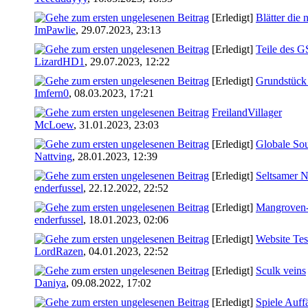
[Erledigt]
Blätter die 
ImPawlie
,
29.07.2023, 23:13
[Erledigt]
Teile des G
LizardHD1
,
29.07.2023, 12:22
[Erledigt]
Grundstück
Imfern0
,
08.03.2023, 17:21
FreilandVillager
McLoew
,
31.01.2023, 23:03
[Erledigt]
Globale So
Nattving
,
28.01.2023, 12:39
[Erledigt]
Seltsamer 
enderfussel
,
22.12.2022, 22:52
[Erledigt]
Mangroven-
enderfussel
,
18.01.2023, 02:06
[Erledigt]
Website Tes
LordRazen
,
04.01.2023, 22:52
[Erledigt]
Sculk veins
Daniya
,
09.08.2022, 17:02
[Erledigt]
Spiele Auffä